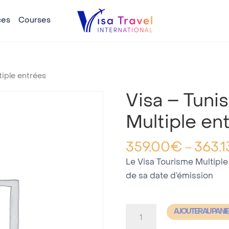
ces
Courses
tiple entrées
Visa – Tuni
Multiple en
359.00
€
363.1
–
Le Visa Tourisme Multiple
de sa date d’émission
quantité
AJOUTER AU PANI
de