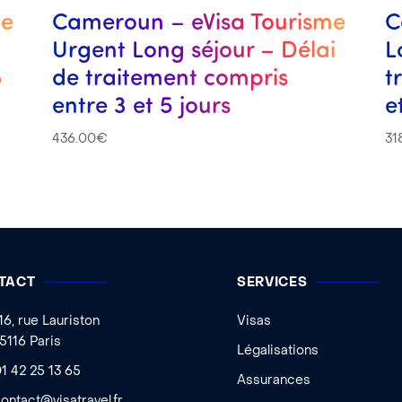
me
Cameroun – eVisa Tourisme
C
Urgent Long séjour – Délai
L
8
de traitement compris
t
entre 3 et 5 jours
e
436.00
€
31
TACT
SERVICES
16, rue Lauriston
Visas
5116 Paris
Légalisations
1 42 25 13 65
Assurances
ontact@visatravel.fr