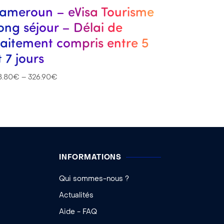
ameroun – eVisa Tourisme
ong séjour – Délai de
raitement compris entre 5
t 7 jours
8.80
€
–
326.90
€
INFORMATIONS
Qui sommes-nous ?
Actualités
Aide - FAQ