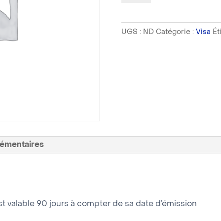
Visa
-
UGS :
ND
Catégorie :
Visa
Ét
Tunisie
Tourisme
Multiple
entrées
lémentaires
st valable 90 jours à compter de sa date d’émission