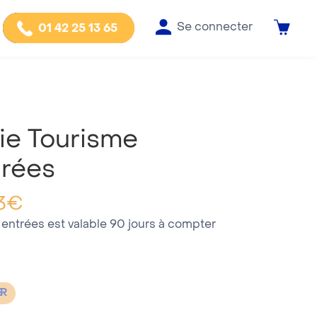
Se connecter
01 42 25 13 65
sie Tourisme
trées
3
€
 entrées est valable 90 jours à compter
ER