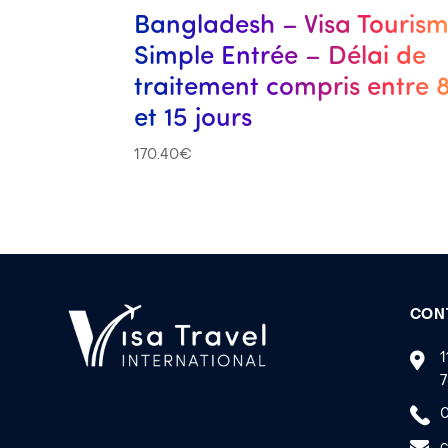
Bangladesh – Visa Touris
Simple Entrée – Délai de
traitement compris entre 
et 15 jours
170.40
€
CON
1
7
0
c