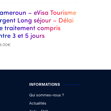
ameroun – eVisa Tourisme
rgent Long séjour – Délai
e traitement compris
ntre 3 et 5 jours
6.00
€
INFORMATIONS
Qui sommes-nous ?
Actualités