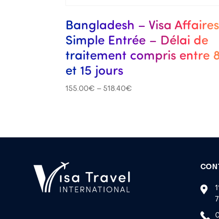
Bangladesh – Visa Affaire
Simple Entrée – Délai de
traitement compris entre 
et 15 jours
155.00
€
–
518.40
€
CON
1
7
0