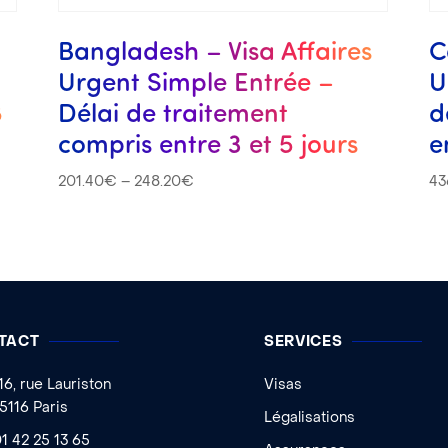
s
Bangladesh – Visa Affaires
C
Urgent Simple Entrée –
U
8
Délai de traitement
d
compris entre 3 et 5 jours
e
201.40
€
–
248.20
€
43
TACT
SERVICES
16, rue Lauriston
Visas
5116 Paris
Légalisations
1 42 25 13 65