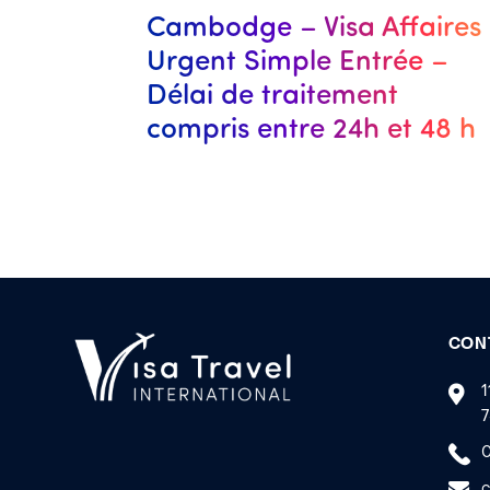
Cambodge – Visa Affaires
Urgent Simple Entrée –
Délai de traitement
compris entre 24h et 48 h
CON
1
7
0
c