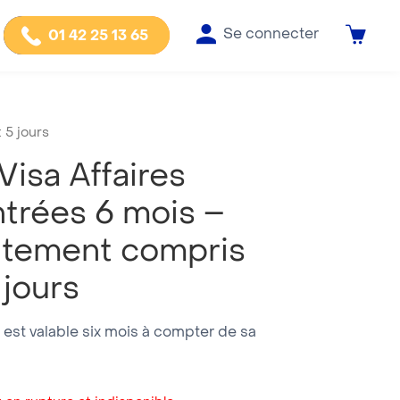
Se connecter
01 42 25 13 65
 5 jours
isa Affaires
ntrées 6 mois –
aitement compris
 jours
 est valable six mois à compter de sa