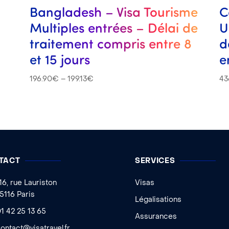
Bangladesh – Visa Tourisme
C
Multiples entrées – Délai de
U
traitement compris entre 8
d
et 15 jours
e
196.90
€
–
199.13
€
43
TACT
SERVICES
16, rue Lauriston
Visas
5116 Paris
Légalisations
1 42 25 13 65
Assurances
ontact@visatravel.fr