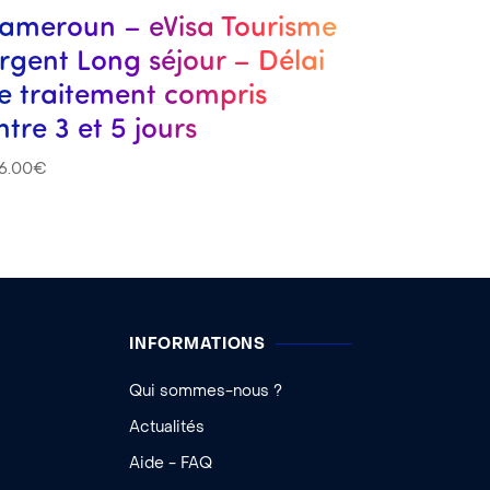
ameroun – eVisa Tourisme
rgent Long séjour – Délai
e traitement compris
ntre 3 et 5 jours
6.00
€
INFORMATIONS
Qui sommes-nous ?
Actualités
Aide - FAQ