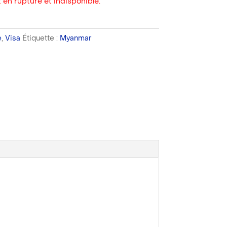
 en rupture et indisponible.
e
,
Visa
Étiquette :
Myanmar