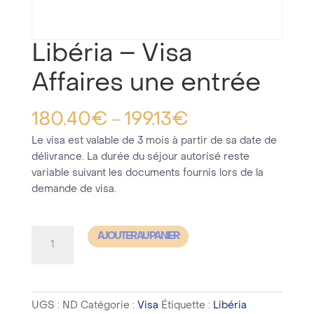
Libéria – Visa
Affaires une entrée
180.40
€
199.13
€
–
Le visa est valable de 3 mois à partir de sa date de
délivrance. La durée du séjour autorisé reste
variable suivant les documents fournis lors de la
demande de visa.
quantité
AJOUTER AU PANIER
de
Libéria
-
UGS :
ND
Catégorie :
Visa
Étiquette :
Libéria
Visa