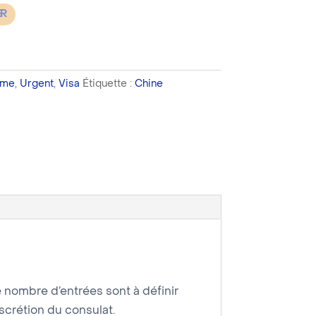
ER
sme
,
Urgent
,
Visa
Étiquette :
Chine
e nombre d’entrées sont à définir
iscrétion du consulat.