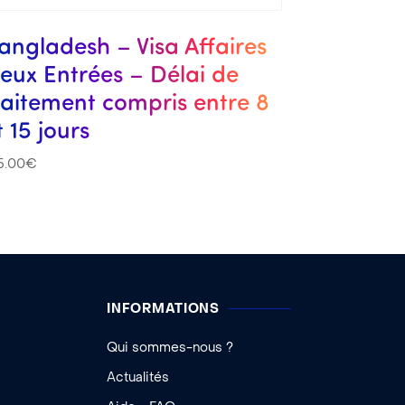
angladesh – Visa Affaires
eux Entrées – Délai de
raitement compris entre 8
t 15 jours
5.00
€
INFORMATIONS
Qui sommes-nous ?
Actualités