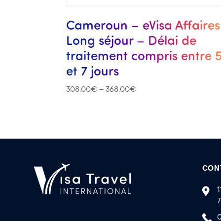
Cameroun – eVisa Affaires
Long séjour – Délai de
traitement compris entre 
et 7 jours
308.00
€
–
368.00
€
CON
1
7
0