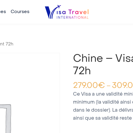
ces
Courses
nt 72h
Chine – Vis
72h
279.00
€
309.
–
Ce Visa a une validité mi
minimum (la validité ainsi
dans le dossier). La déli
ainsi que sa validité reste