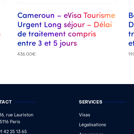
Cameroun – eVisa Tourisme
B
Urgent Long séjour – Délai
D
5
de traitement compris
t
entre 3 et 5 jours
e
436.00
€
19
TACT
SERVICES
16, rue Lauriston
Visas
5116 Paris
Légalisations
1 42 25 13 65