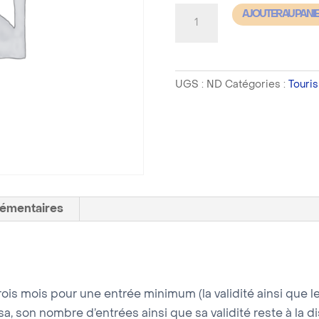
quantité
AJOUTER AU PANI
de
Chine
-
UGS :
ND
Catégories :
Touri
Visa
Tourisme
Urgent
72h
lémentaires
ois mois pour une entrée minimum (la validité ainsi que l
sa, son nombre d’entrées ainsi que sa validité reste à la d