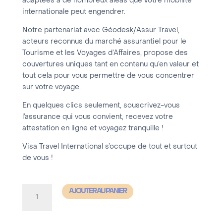
adaptées à de nombreux aléas que votre mobilité
internationale peut engendrer.
Notre partenariat avec Géodesk/Assur Travel,
acteurs reconnus du marché assurantiel pour le
Tourisme et les Voyages d’Affaires, propose des
couvertures uniques tant en contenu qu’en valeur et
tout cela pour vous permettre de vous concentrer
sur votre voyage.
En quelques clics seulement, souscrivez-vous
l’assurance qui vous convient, recevez votre
attestation en ligne et voyagez tranquille !
Visa Travel International s’occupe de tout et surtout
de vous !
quantité
AJOUTER AU PANIER
de
Assurances