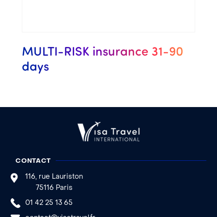
MULTI-RISK insurance 31-90
days
CONTACT
116, rue Lauriston
75116 Paris
01 42 25 13 65