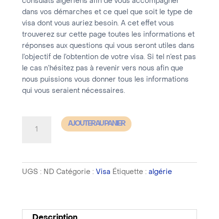
consulats algériens afin de vous accompagner
dans vos démarches et ce quel que soit le type de
visa dont vous auriez besoin. A cet effet vous
trouverez sur cette page toutes les informations et
réponses aux questions qui vous seront utiles dans
l’objectif de l’obtention de votre visa. Si tel n’est pas
le cas n’hésitez pas à revenir vers nous afin que
nous puissions vous donner tous les informations
qui vous seraient nécessaires.
quantité
AJOUTER AU PANIER
de
Algérie
-
UGS :
ND
Catégorie :
Visa
Étiquette :
algérie
Visa
Tourisme
simple
entrée
Description