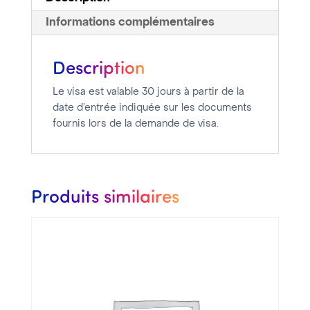
-
Informations complémentaires
Délai
de
Description
traitement
compris
Le visa est valable 30 jours à partir de la
entre
date d’entrée indiquée sur les documents
8
fournis lors de la demande de visa.
et
15
jours
Produits similaires