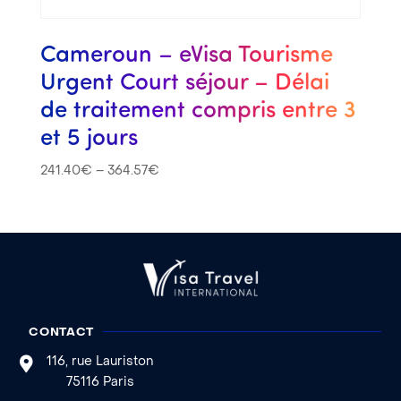
Cameroun – eVisa Tourisme
Urgent Court séjour – Délai
de traitement compris entre 3
et 5 jours
241.40
€
–
364.57
€
CONTACT
116, rue Lauriston
75116 Paris