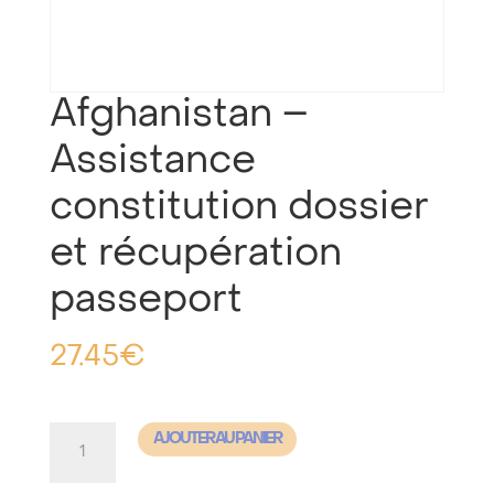
Afghanistan –
Assistance
constitution dossier
et récupération
passeport
27.45
€
quantité
AJOUTER AU PANIER
de