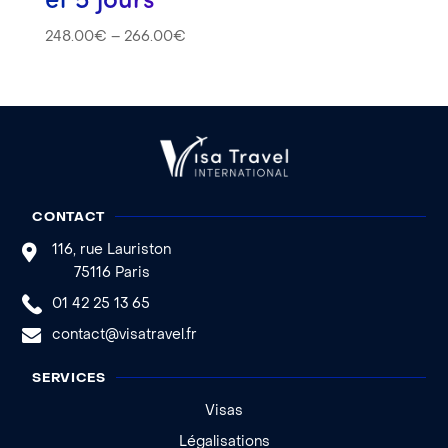
248.00
€
–
266.00
€
CONTACT
116, rue Lauriston
75116 Paris
01 42 25 13 65
contact@visatravel.fr
SERVICES
Visas
Légalisations