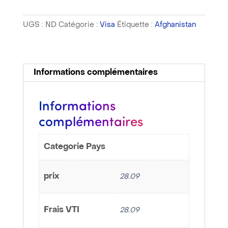
Afghanistan
-
UGS :
ND
Catégorie :
Visa
Étiquette :
Afghanistan
Assistance
constitution
dossier
et
Informations complémentaires
récupération
passeport
Informations
complémentaires
Categorie Pays
prix
28.09
Frais VTI
28.09