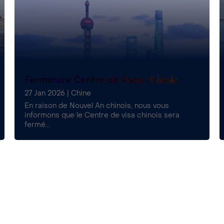
Fermeture Centre de Visas chinois
27 Jan 2026
|
Chine
En raison de Nouvel An chinois, nous vous
informons que le Centre de visa chinois sera
fermé...