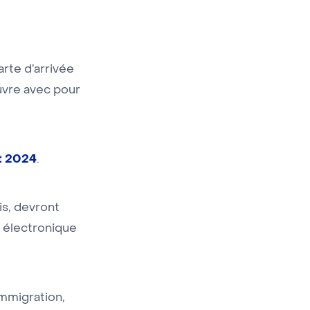
rte d’arrivée
uvre avec pour
et 2024
.
s, devront
 électronique
immigration,