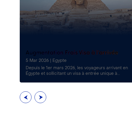
s
Augmentation Frais Visa à l’arrivée
5 Mar 2026
|
Egypte
€
Depuis le 1er mars 2026, les voyageurs arrivant en
..
Égypte et sollicitant un visa à entrée unique à...